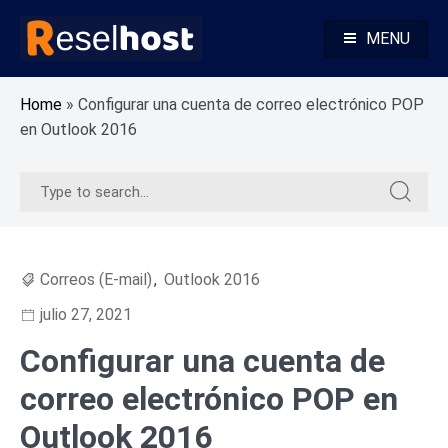
Skip
to
MENU
content
Base de Conocimientos Reseller Hosting
Reselhost
Home
»
Configurar una cuenta de correo electrónico POP
en Outlook 2016
Search
Search
for:
for:
Correos (E-mail)
,
Outlook 2016
julio 27, 2021
Configurar una cuenta de
correo electrónico POP en
Outlook 2016