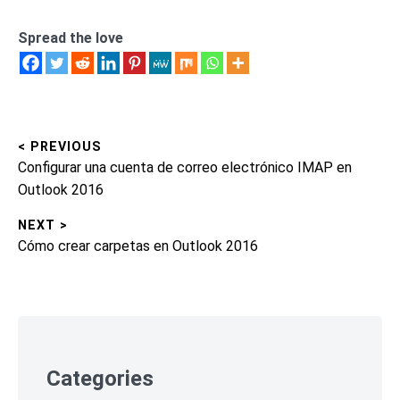
Spread the love
< PREVIOUS
Navegación
Previous
Configurar una cuenta de correo electrónico IMAP en
de
post:
Outlook 2016
entradas
NEXT >
Next
Cómo crear carpetas en Outlook 2016
post:
Skip
to
footer
Categories