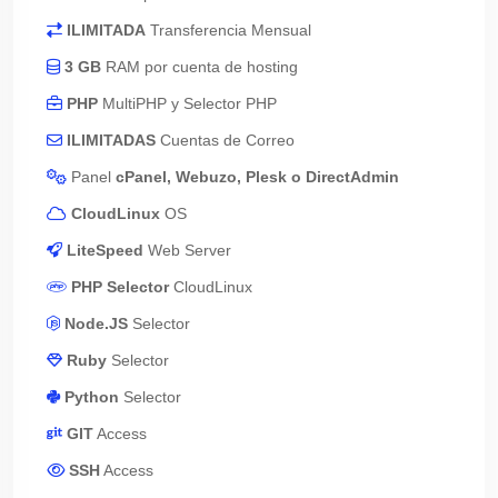
ILIMITADA
Transferencia Mensual
3 GB
RAM por cuenta de hosting
PHP
MultiPHP y Selector PHP
ILIMITADAS
Cuentas de Correo
Panel
cPanel, Webuzo, Plesk o DirectAdmin
CloudLinux
OS
LiteSpeed
Web Server
PHP Selector
CloudLinux
Node.JS
Selector
Ruby
Selector
Python
Selector
GIT
Access
SSH
Access