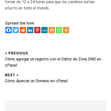
tomar de 12 a 24 horas para que los cambios surtan
efecto en todo el mundo.
Spread the love
< PREVIOUS
Navegación
Previous
Cómo agregar un registro con el Editor de Zona DNS en
de
post:
cPanel
entradas
NEXT >
Next
Cómo Aparcar un Dominio en cPanel
post:
Skip
to