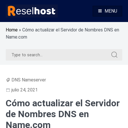
Skip
to
MENU
content
Base de Conocimientos Reseller Hosting
Reselhost
Home
»
Cómo actualizar el Servidor de Nombres DNS en
Name.com
Search
Search
for:
for:
DNS Nameserver
julio 24, 2021
Cómo actualizar el Servidor
de Nombres DNS en
Name.com